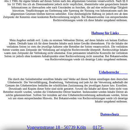
Abs.1 TMG für eigene Inhalte auf diesen Seiten nach den allgemeinen Gesetzen verantwortlich. Nach §§ 8
bis 10 TMG bin ich als Diensteanbieter jedoch nicht verpflichtet, übermittelte oder gespeicherte fremde
Informationen zu überwachen oder nach Umständen zu forschen, die auf eine rechtswidrige Tätigkeit
hinweisen. Verpflichtungen zur Entfernung oder Sperrung der Nutzung von Informationen nach den
allgemeinen Gesetzen bleiben hiervon unberührt. Eine diesbezügliche Haftung ist jedoch erst ab dem
Zeitpunkt der Kenntnis einer konkreten Rechtsverletzung möglich. Bei Bekanntwerden von entsprechenden
Rechtsverletzungen werde ich diese Inhalte umgehend entfernen.
Haftung für Links
Mein Angebot enthält evtl. Links zu externen Webseiten Dritter, auf deren Inhalte wir keinen Einfluss
haben. Deshalb kann ich für diese fremden Inhalte auch keine Gewähr übernehmen. Für die Inhalte der
verlinkten Seiten ist stets der jeweilige Anbieter oder Betreiber der Seiten verantwortlich. Die verlinkten
Seiten wurden zum Zeitpunkt der Verlinkung auf mögliche Rechtsverstöße überprüft. Rechtswidrige Inhalte
waren zum Zeitpunkt der Verlinkung nicht erkennbar. Eine permanente inhaltliche Kontrolle der verlinkten
Seiten ist jedoch ohne konkrete Anhaltspunkte einer Rechtsverletzung nicht zumutbar. Bei Bekanntwerden
von Rechtsverletzungen werde ich derartige Links umgehend entfernen.
Urheberrecht
Die durch den Seitenbetreiber erstellten Inhalte und Werke auf diesen Seiten unterliegen dem deutschen
Urheberrecht. Die Vervielfältigung, Bearbeitung, Verbreitung und jede Art der Verwertung außerhalb der
Grenzen des Urheberrechtes bedürfen der schriftlichen Zustimmung des jeweiligen Autors bzw. Erstellers.
Downloads und Kopien dieser Seite sind nicht gestattet. Soweit die Inhalte auf dieser Seite nicht vom
Betreiber erstellt wurden, werden die Urheberrechte Dritter beachtet. Insbesondere werden Inhalte Dritter als
solche gekennzeichnet. Sollten Sie trotzdem auf eine Urheberrechtsverletzung aufmerksam werden, bitten
wir um einen entsprechenden Hinweis. Bei Bekanntwerden von Rechtsverletzungen werde ich derartige
Inhalte umgehend entfernen.
Datenschutz
Vogesenstrasse 18 · 50739 Köln
0175-