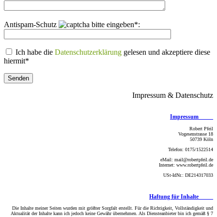
Antispam-Schutz
bitte eingeben*:
Ich habe die
Datenschutzerklärung
gelesen und akzeptiere diese
hiermit*
Impressum & Datenschutz
Impressum
Robert Pfeil
Vogesenstrasse 18
50739 Köln
Telefon: 0175/1522514
eMail: mail@robertpfeil.de
Internet: www.robertpfeil.de
USt-IdNr.: DE214317033
Haftung für Inhalte
Die Inhalte meiner Seiten wurden mit größter Sorgfalt erstellt. Für die Richtigkeit, Vollständigkeit und
Aktualität der Inhalte kann ich jedoch keine Gewähr übernehmen. Als Diensteanbieter bin ich gemäß § 7